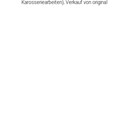
Karosseriearbeiten); Verkauf von original
Teilen und Zubehör unserer
Herstellermarken; Verkauf von
Accessoires & Lifestyle Produkten
unserer Hersteller; Hol & Bringservice
Onlineterminvereinbarung