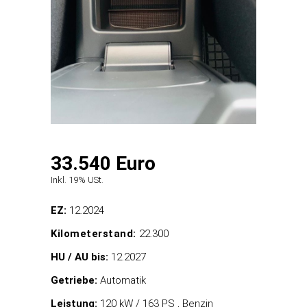
33.540 Euro
Inkl. 19% USt.
EZ:
12.2024
Kilometerstand:
22.300
HU / AU bis:
12.2027
Getriebe:
Automatik
Leistung:
120 kW / 163 PS , Benzin