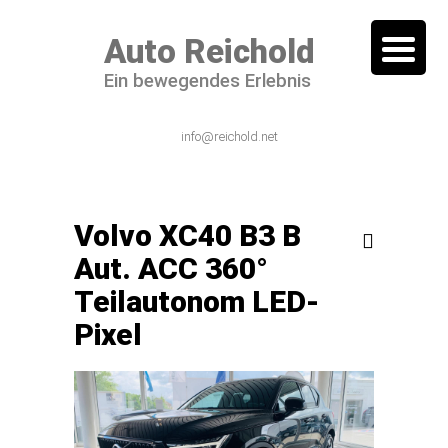
Auto Reichold
Ein bewegendes Erlebnis
06101 / 54 44 – 0
info@reichold.net
Volvo XC40 B3 B

Aut. ACC 360°
Teilautonom LED-
Pixel