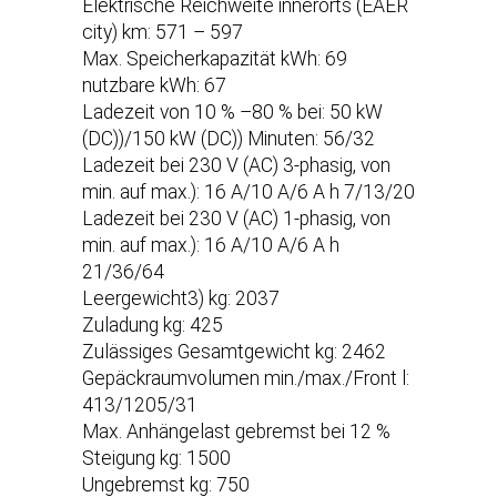
Elektrische Reichweite innerorts (EAER
city) km: 571 – 597
Max. Speicherkapazität kWh: 69
nutzbare kWh: 67
Ladezeit von 10 % –80 % bei: 50 kW
(DC))/150 kW (DC)) Minuten: 56/32
Ladezeit bei 230 V (AC) 3-phasig, von
min. auf max.): 16 A/10 A/6 A h 7/13/20
Ladezeit bei 230 V (AC) 1-phasig, von
min. auf max.): 16 A/10 A/6 A h
21/36/64
Leergewicht3) kg: 2037
Zuladung kg: 425
Zulässiges Gesamtgewicht kg: 2462
Gepäckraumvolumen min./max./Front l:
413/1205/31
Max. Anhängelast gebremst bei 12 %
Steigung kg: 1500
Ungebremst kg: 750