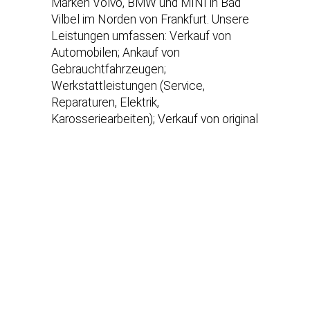
Marken Volvo, BMW und MINI in Bad
Vilbel im Norden von Frankfurt. Unsere
Leistungen umfassen: Verkauf von
Automobilen; Ankauf von
Gebrauchtfahrzeugen;
Werkstattleistungen (Service,
Reparaturen, Elektrik,
Karosseriearbeiten); Verkauf von original
Teilen und Zubehör unserer
Herstellermarken; Verkauf von
Accessoires & Lifestyle Produkten
unserer Hersteller; Hol & Bringservice
Onlineterminvereinbarung