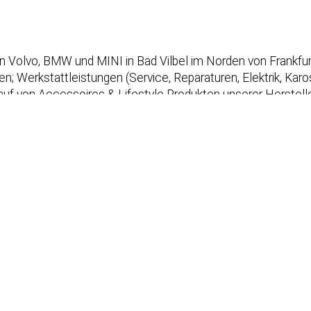
rken Volvo, BMW und MINI in Bad Vilbel im Norden von Frankf
 Werkstattleistungen (Service, Reparaturen, Elektrik, Kaross
uf von Accessoires & Lifestyle Produkten unserer Herstelle
Onlineterminvereinbarung