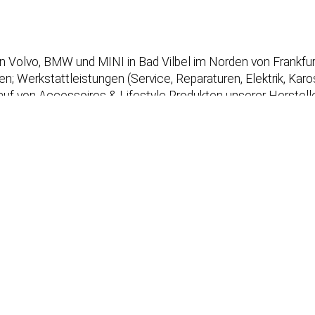
rken Volvo, BMW und MINI in Bad Vilbel im Norden von Frankf
 Werkstattleistungen (Service, Reparaturen, Elektrik, Kaross
uf von Accessoires & Lifestyle Produkten unserer Herstelle
Onlineterminvereinbarung