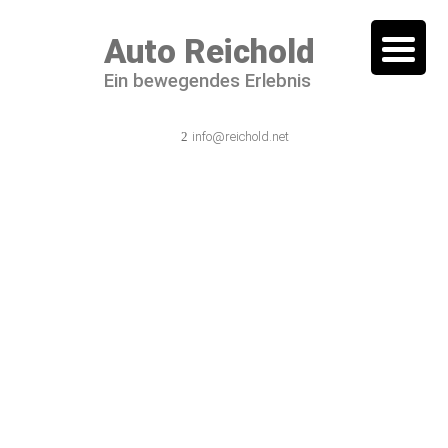
Auto Reichold
Ein bewegendes Erlebnis
06101 / 54 44 – 0
info@reichold.net