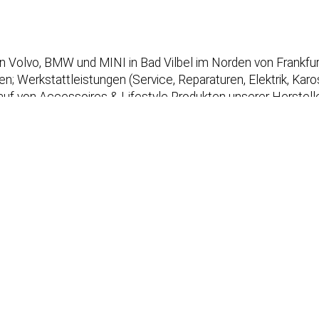
rken Volvo, BMW und MINI in Bad Vilbel im Norden von Frankf
 Werkstattleistungen (Service, Reparaturen, Elektrik, Kaross
uf von Accessoires & Lifestyle Produkten unserer Herstelle
Onlineterminvereinbarung