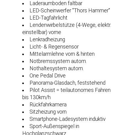
Laderaumboden faltbar
LED-Scheinwerfer ''Thors Hammer''
LED-Tagfahrlicht
Lendenwirbelstütze (4-Wege, elektr.
einstellbar) vorne
Lenkradheizung
Licht- & Regensensor
Mittelarmlehne vorn & hinten
Notbremssystem autom.
Nothaltesystem autom.
One Pedal Drive
Panorama-Glasdach, feststehend
Pilot Assist = teilautonomes Fahren
bis 130km/h
Rückfahrkamera
Sitzheizung vorn
Smartphone-Ladesystem induktiv
Sport-Außenspiegel in
Hochglanzschwarz