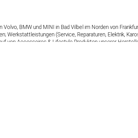
rken Volvo, BMW und MINI in Bad Vilbel im Norden von Frankf
 Werkstattleistungen (Service, Reparaturen, Elektrik, Kaross
uf von Accessoires & Lifestyle Produkten unserer Herstelle
Onlineterminvereinbarung