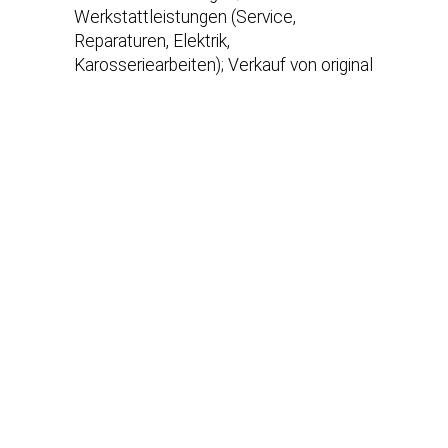
Werkstattleistungen (Service,
Reparaturen, Elektrik,
Karosseriearbeiten); Verkauf von original
Teilen und Zubehör unserer
Herstellermarken; Verkauf von
Accessoires & Lifestyle Produkten
unserer Hersteller; Hol & Bringservice
Onlineterminvereinbarung