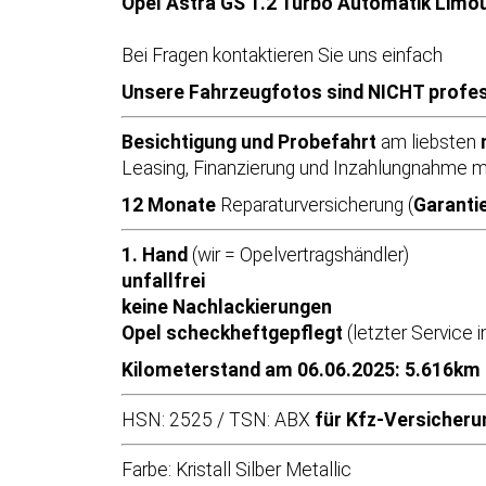
Opel Astra GS 1.2 Turbo Automatik Limou
Bei Fragen kontaktieren Sie uns einfach
Unsere Fahrzeugfotos sind NICHT profess
Besichtigung und Probefahrt
am liebsten
Leasing, Finanzierung und Inzahlungnahme m
12 Monate
Reparaturversicherung (
Garanti
1. Hand
(wir = Opelvertragshändler)
unfallfrei
keine Nachlackierungen
Opel scheckheftgepflegt
(letzter Service 
Kilometerstand am 06.06.2025: 5.616km
HSN: 2525 / TSN: ABX
für Kfz-Versicheru
Farbe: Kristall Silber Metallic