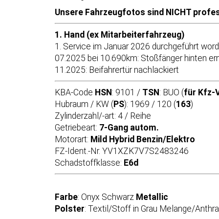
Unsere Fahrzeugfotos sind NICHT profess
1. Hand (ex Mitarbeiterfahrzeug)
1. Service im Januar 2026 durchgeführt wor
07.2025 bei 10.690km: Stoßfänger hinten er
11.2025: Beifahrertür nachlackiert
KBA-Code
HSN
: 9101 /
TSN
: BUO (
für Kfz-
Hubraum / KW (
PS
): 1969 / 120 (
163
)
Zylinderzahl/-art: 4 / Reihe
Getriebeart:
7-Gang autom.
Motorart:
Mild Hybrid Benzin/Elektro
FZ-Ident.-Nr. YV1XZK7V7S2483246
Schadstoffklasse:
E6d
Farbe
: Onyx Schwarz
Metallic
Polster
: Textil/Stoff in Grau Melange/Anthra