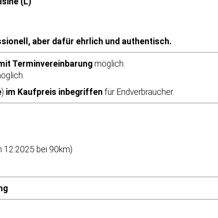
sine (L)
ionell, aber dafür ehrlich und authentisch.
mit Terminvereinbarung
möglich.
öglich.
e
)
im Kaufpreis inbegriffen
für Endverbraucher.
in 12.2025 bei 90km)
ng