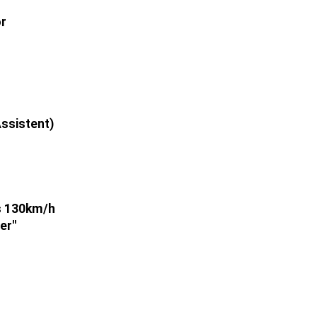
or
ssistent)
is 130km/h
r''