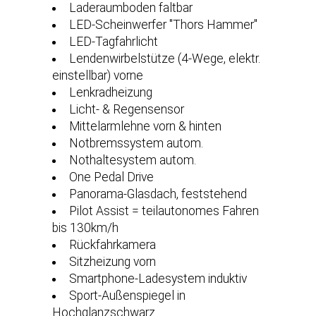
Laderaumboden faltbar
LED-Scheinwerfer ''Thors Hammer''
LED-Tagfahrlicht
Lendenwirbelstütze (4-Wege, elektr.
einstellbar) vorne
Lenkradheizung
Licht- & Regensensor
Mittelarmlehne vorn & hinten
Notbremssystem autom.
Nothaltesystem autom.
One Pedal Drive
Panorama-Glasdach, feststehend
Pilot Assist = teilautonomes Fahren
bis 130km/h
Rückfahrkamera
Sitzheizung vorn
Smartphone-Ladesystem induktiv
Sport-Außenspiegel in
Hochglanzschwarz