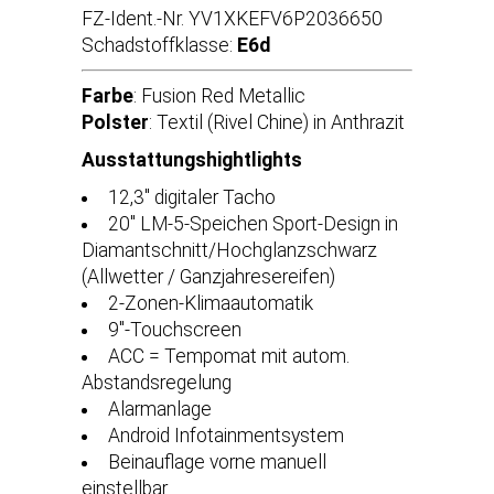
FZ-Ident.-Nr. YV1XKEFV6P2036650
Schadstoffklasse:
E6d
Farbe
: Fusion Red Metallic
Polster
: Textil (Rivel Chine) in Anthrazit
Ausstattungshightlights
12,3'' digitaler Tacho
20'' LM-5-Speichen Sport-Design in
Diamantschnitt/Hochglanzschwarz
(Allwetter / Ganzjahresereifen)
2-Zonen-Klimaautomatik
9''-Touchscreen
ACC = Tempomat mit autom.
Abstandsregelung
Alarmanlage
Android Infotainmentsystem
Beinauflage vorne manuell
einstellbar